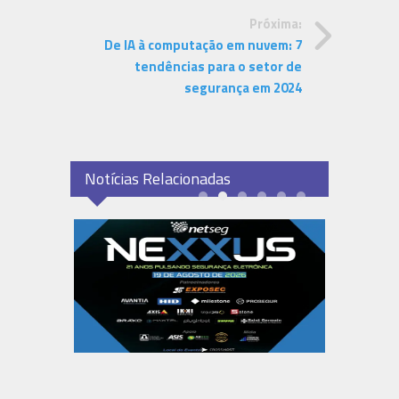
Próxima:
De IA à computação em nuvem: 7
tendências para o setor de
segurança em 2024
Notícias Relacionadas