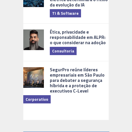
da evolução da IA
TI & Software
Tecnologia
Ética, privacidade e
responsabilidade em ALPR:
o que considerar na adoção
Consultoria
Cidades Di
SegurPro reúne líderes
empresariais em São Paulo
para debater a segurança
híbrida e a proteção de
executivos C-Level
Corporativo