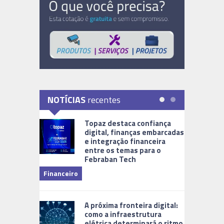
NOTÍCIAS
recentes
Topaz destaca confiança
digital, finanças embarcadas
e integração financeira
entre os temas para o
Febraban Tech
videomoni
Financeiro
Monitoram
A próxima fronteira digital:
como a infraestrutura
elétrica determinará o ritmo