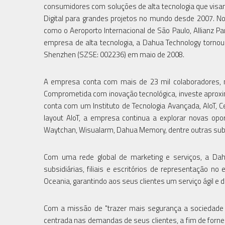
consumidores com soluções de alta tecnologia que visam
Digital para grandes projetos no mundo desde 2007. No
como o Aeroporto Internacional de São Paulo, Allianz P
empresa de alta tecnologia, a Dahua Technology torn
Shenzhen (SZSE: 002236) em maio de 2008.
A empresa conta com mais de 23 mil colaboradores, 
Comprometida com inovação tecnológica, investe aprox
conta com um Instituto de Tecnologia Avançada, AIoT, C
layout AIoT, a empresa continua a explorar novas opor
Waytchan, Wisualarm, Dahua Memory, dentre outras su
Com uma rede global de marketing e serviços, a Da
subsidiárias, filiais e escritórios de representação no
Oceania, garantindo aos seus clientes um serviço ágil e 
Com a missão de "trazer mais segurança a sociedade 
centrada nas demandas de seus clientes, a fim de forne