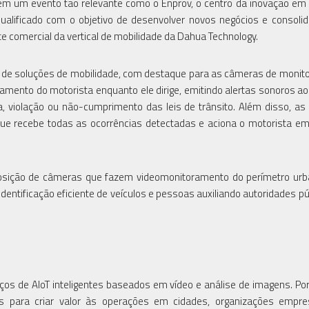
e em um evento tão relevante como o Enprov, o centro da inovação em
qualificado com o objetivo de desenvolver novos negócios e consoli
 comercial da vertical de mobilidade da Dahua Technology.
o de soluções de mobilidade, com destaque para as câmeras de moni
mento do motorista enquanto ele dirige, emitindo alertas sonoros ao
a, violação ou não-cumprimento das leis de trânsito. Além disso, a
ue recebe todas as ocorrências detectadas e aciona o motorista e
posição de câmeras que fazem videomonitoramento do perímetro urb
 a identificação eficiente de veículos e pessoas auxiliando autoridades p
ços de AIoT inteligentes baseados em vídeo e análise de imagens. Po
s para criar valor às operações em cidades, organizações empres