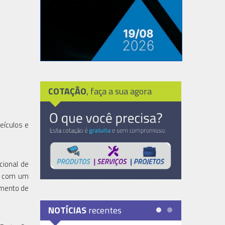
COTAÇÃO
, faça a sua agora
eículos e
cional de
rá com um
amento de
NOTÍCIAS
recentes