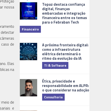
 Proteção
Topaz destaca confiança
dar nossa
digital, finanças
embarcadas e integração
financeira entre os temas
para o Febraban Tech
aberta de v
toramento
Financeiro
Monitorame
 detectar
s câmeras
m caso de
A próxima fronteira digital:
como a infraestrutura
elétrica determinará o
ritmo da evolução da IA
ano. Elas
TI & Software
úblicas na
Tecnologia
Ética, privacidade e
responsabilidade em ALPR:
o que considerar na adoção
Consultoria
r meio de
ariais e
Cidades Digi