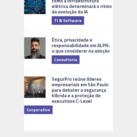
como a infraestrutura
elétrica determinará o ritmo
da evolução da IA
TI & Software
Tecnologia
Ética, privacidade e
responsabilidade em ALPR:
o que considerar na adoção
Consultoria
Cidades Di
SegurPro reúne líderes
empresariais em São Paulo
para debater a segurança
híbrida e a proteção de
executivos C-Level
Corporativo