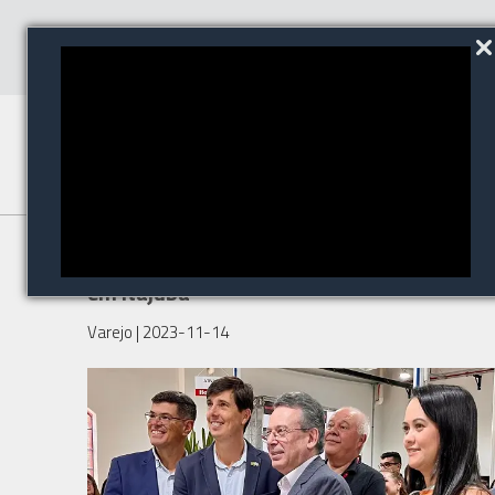
Honeywell reinaugura fábrica
em Itajubá
Varejo
| 2023-11-14