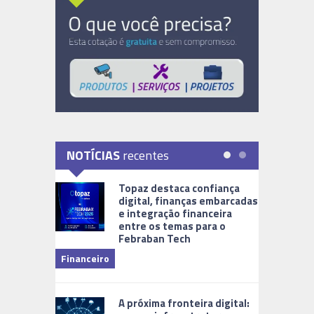
NOTÍCIAS
recentes
Topaz destaca confiança
digital, finanças embarcadas
e integração financeira
entre os temas para o
Febraban Tech
videomoni
Financeiro
Monitoram
A próxima fronteira digital: