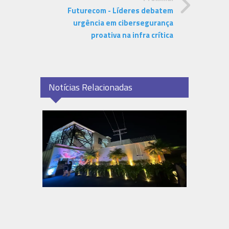
Futurecom - Líderes debatem
urgência em cibersegurança
proativa na infra crítica
Notícias Relacionadas