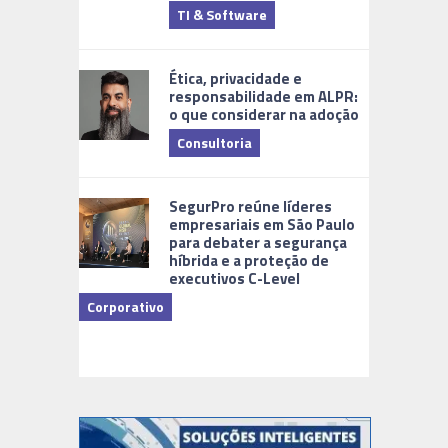
TI & Software
Tecnologia
Ética, privacidade e
responsabilidade em ALPR:
o que considerar na adoção
Consultoria
Cidades Di
SegurPro reúne líderes
empresariais em São Paulo
para debater a segurança
híbrida e a proteção de
executivos C-Level
Corporativo