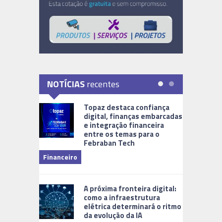
NOTÍCIAS
recentes
Topaz destaca confiança
digital, finanças embarcadas
e integração financeira
entre os temas para o
Febraban Tech
videomoni
Financeiro
Monitoram
A próxima fronteira digital:
como a infraestrutura
elétrica determinará o ritmo
da evolução da IA