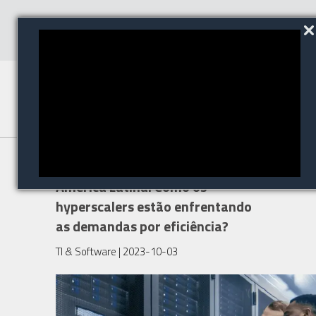
O futuro dos data centers na
América Latina: Como os
hyperscalers estão enfrentando
as demandas por eficiência?
TI & Software
| 2023-10-03