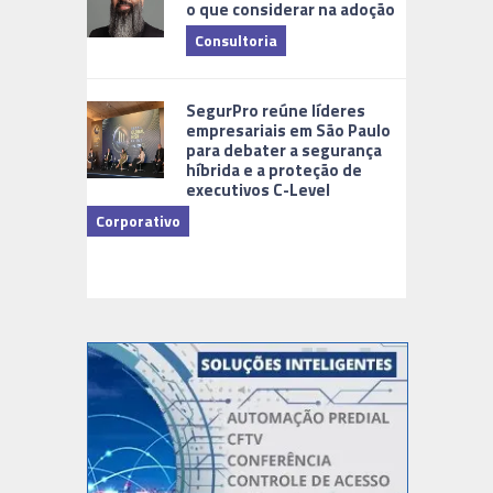
o que considerar na adoção
Consultoria
Cidades Di
SegurPro reúne líderes
empresariais em São Paulo
para debater a segurança
híbrida e a proteção de
executivos C-Level
Corporativo