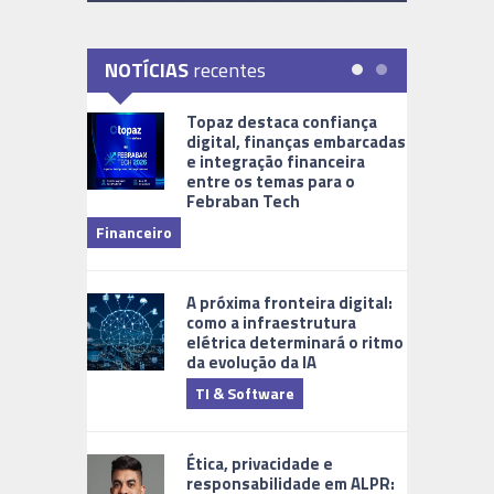
NOTÍCIAS
recentes
Topaz destaca confiança
digital, finanças embarcadas
e integração financeira
entre os temas para o
Febraban Tech
videomoni
Financeiro
Monitoram
A próxima fronteira digital:
como a infraestrutura
elétrica determinará o ritmo
da evolução da IA
TI & Software
Tecnologia
Ética, privacidade e
responsabilidade em ALPR: