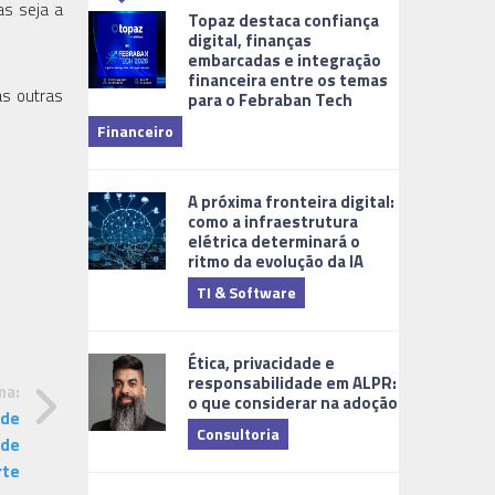
as seja a
Topaz destaca confiança
digital, finanças
embarcadas e integração
financeira entre os temas
as outras
para o Febraban Tech
aberta de v
Financeiro
Monitorame
A próxima fronteira digital:
como a infraestrutura
elétrica determinará o
ritmo da evolução da IA
TI & Software
Tecnologia
Ética, privacidade e
responsabilidade em ALPR:
ma:
o que considerar na adoção
 de
Consultoria
 de
rte
Cidades Digi