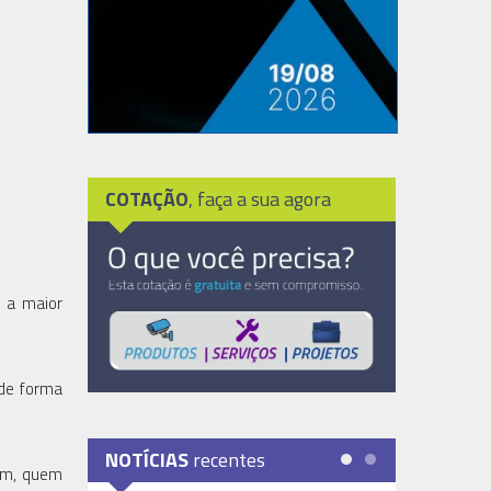
COTAÇÃO
, faça a sua agora
 a maior
 de forma
NOTÍCIAS
recentes
rém, quem