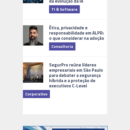
da evolução da IA
TI & Software
Tecnologia
Ética, privacidade e
responsabilidade em ALPR:
o que considerar na adoção
Consultoria
Cidades Di
SegurPro reúne líderes
empresariais em São Paulo
para debater a segurança
híbrida e a proteção de
executivos C-Level
Corporativo