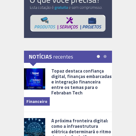
NOTÍCIAS
recentes
Topaz destaca confiança
digital, finanças embarcadas
e integração financeira
entre os temas para o
Febraban Tech
videomoni
Financeiro
Monitoram
A próxima fronteira digital:
como a infraestrutura
elétrica determinará o ritmo