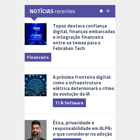
NOTÍCIAS
recentes
Topaz destaca confiança
digital, finanças embarcadas
e integração financeira
entre os temas para o
Febraban Tech
videomoni
Financeiro
Monitoram
A próxima fronteira digital:
como a infraestrutura
elétrica determinará o ritmo
da evolução da IA
TI & Software
Tecnologia
Ética, privacidade e
responsabilidade em ALPR:
o que considerar na adoção