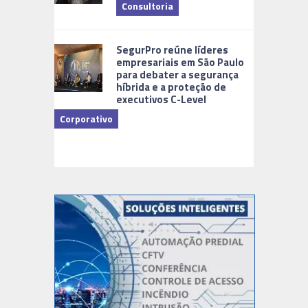
Consultoria
Cidades Di
SegurPro reúne líderes
empresariais em São Paulo
para debater a segurança
híbrida e a proteção de
executivos C-Level
Corporativo