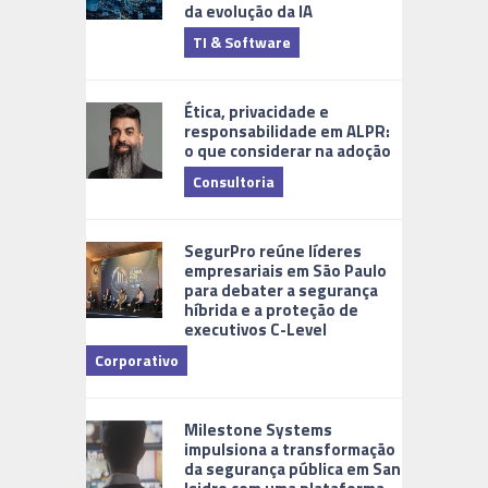
da evolução da IA
TI & Software
Tecnologia
Ética, privacidade e
responsabilidade em ALPR:
o que considerar na adoção
Consultoria
Cidades Di
SegurPro reúne líderes
empresariais em São Paulo
para debater a segurança
híbrida e a proteção de
executivos C-Level
Corporativo
Milestone Systems
impulsiona a transformação
da segurança pública em San