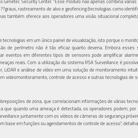
do Genetec Security Center. "Esse módulo não apenas combina várias 
??graus, rastreamento de alvo e geofencing (tecnologias como identif
 mas também oferece aos operadores uma visão situacional completa"
de tecnologias em um único painel de visualização, isto porque o moni
ão de perímetro não é tão eficaz quanto deveria. Embora esses 
iar eventos em diferentes tipos de sensores pode amplificar alarme
eaças reais. Com a utilização do sistema RSA Surveillance é possível
er, LiDAR e análise de vídeo em uma solução de monitoramento intuit
om videomonitoramento, controle de acesso e outras tecnologias de 
obreposições de zona, que correlacionam informações de várias tecno
ifica que quando uma ameaça é detectada, os operadores podem, por
Surveillance juntamente com os vídeos de câmeras de segurança próx
m base em funções ou agendamentos de controle de acesso", detalha O