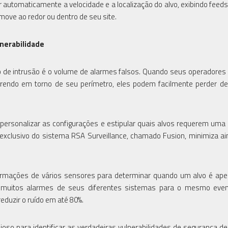
automaticamente a velocidade e a localização do alvo, exibindo feeds
move ao redor ou dentro de seu site.
lnerabilidade
de intrusão é o volume de alarmes falsos. Quando seus operadore
rrendo em torno de seu perímetro, eles podem facilmente perder de
 personalizar as configurações e estipular quais alvos requerem uma
exclusivo do sistema RSA Surveillance, chamado Fusion, minimiza a
formações de vários sensores para determinar quando um alvo é a
r muitos alarmes de seus diferentes sistemas para o mesmo even
eduzir o ruído em até 80%.
oso para identificar as verdadeiras vulnerabilidades de segurança de