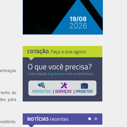
COTAÇÃO
, faça a sua agora
m ameaças
mento do
des para
NOTÍCIAS
recentes
ovadoras,