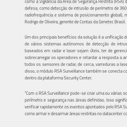
como a Vigilância da Área de Segurança Restrita (RSA) 
defesa, como detecção de intrusão de perímetro de 360 
radiofrequência e sistema de posicionamento global),
Rodrigo de Oliveira, gerente de Contas da Genetec Brasil.
Um dos principais benefícios da solução é a unificação 
de vários sistemas autônomos de detecção de intrus
baseados em radar e laser sejam úteis, ter de gerenc
sobrecarregar os operadores e retardar a resposta a am
todos os sensores de radar, de cerca, varreduras a las
disso, o módulo RSA Surveillance também se conecta c
dentro da plataforma Security Center.
"Com o RSA Surveillance pode-se criar uma ou várias s
perímetro e segurança nas áreas definidas. Isso sign
verificar rapidamente os eventos apontados pelo RSA 
como armar e desarmar áreas restritas no datacenter co