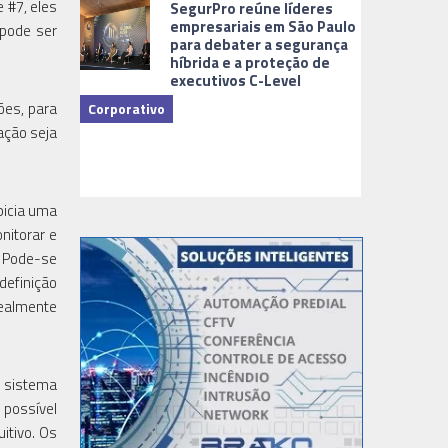
 #7, eles
SegurPro reúne líderes
empresariais em São Paulo
 pode ser
para debater a segurança
híbrida e a proteção de
executivos C-Level
ões, para
Corporativo
ação seja
Dicas
picia uma
nitorar e
. Pode-se
definição
realmente
o sistema
 possível
itivo. Os