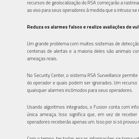
recursos de geolocalização do RSA começarão a rastrear 
ao vivo para seus operadores à medida que o intruso se 
Reduza os alarmes falsos e realize avaliações de vu
Um grande problema com muitos sistemas de detecção 
centenas de alertas e a maioria deles são animais co
ameaças reais.
No Security Center, o sistema RSA Surveillance permite
do operador e quais podem ser ignorados. Um recurso 
quaisquer alarmes incômodos para seus operadores.
Usando algoritmos integrados, o Fusion conta com in
única ameaça. Isso significa que, em vez de recebe
operadores receberão apenas um. Isso por si só provou r
Com o tempo, ter todas essas informações se torna vali