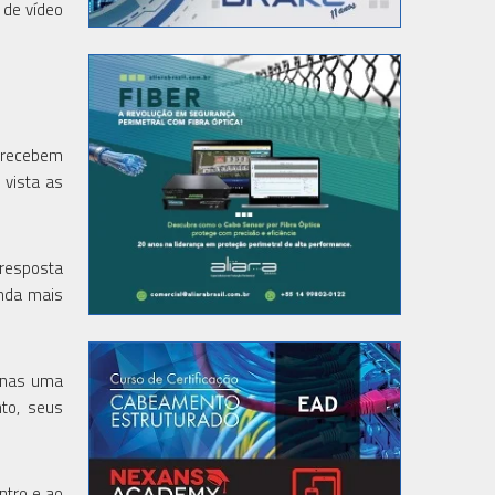
 de vídeo
s recebem
 vista as
 resposta
inda mais
penas uma
to, seus
ntro e ao