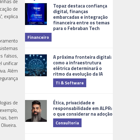
linhas de
Topaz destaca confiança
icação de
digital, finanças
, explica
embarcadas e integração
financeira entre os temas
para o Febraban Tech
aberta de v
Financeiro
Monitorame
toramento
sistemas
s falsos,
A próxima fronteira digital:
como a infraestrutura
 unificar
elétrica determinará o
iva. Além
ritmo da evolução da IA
segurança
TI & Software
Tecnologia
Ética, privacidade e
logias de
responsabilidade em ALPR:
 exemplo,
o que considerar na adoção
imas, bem
Consultoria
liveira.
Cidades Digi