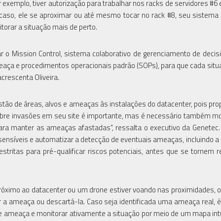
 exemplo, tiver autorização para trabalhar nos racks de servidores #6 e
aso, ele se aproximar ou até mesmo tocar no rack #8, seu sistema
orar a situação mais de perto.
r o Mission Control, sistema colaborativo de gerenciamento de decis
eaça e procedimentos operacionais padrão (SOPs), para que cada situ
crescenta Oliveira.
estão de áreas, alvos e ameaças às instalações do datacenter, pois pro
re invasões em seu site é importante, mas é necessário também mo
ra manter as ameaças afastadas", ressalta o executivo da Genetec
sensíveis e automatizar a detecção de eventuais ameaças, incluindo a 
tritas para pré-qualificar riscos potenciais, antes que se tornem 
róximo ao datacenter ou um drone estiver voando nas proximidades, 
r a ameaça ou descartá-la. Caso seja identificada uma ameaça real, é
 ameaça e monitorar ativamente a situação por meio de um mapa intu