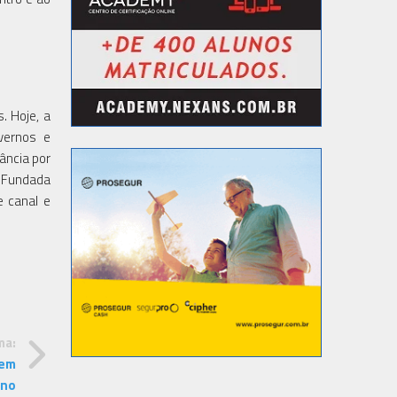
. Hoje, a
vernos e
ância por
. Fundada
e canal e
ma:
 em
 no