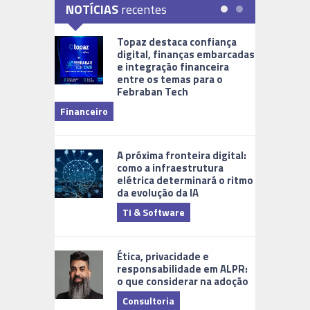
NOTÍCIAS
recentes
Topaz destaca confiança
digital, finanças embarcadas
e integração financeira
entre os temas para o
Febraban Tech
videomoni
Financeiro
Monitoram
A próxima fronteira digital:
como a infraestrutura
elétrica determinará o ritmo
da evolução da IA
TI & Software
Tecnologia
Ética, privacidade e
responsabilidade em ALPR:
o que considerar na adoção
Consultoria