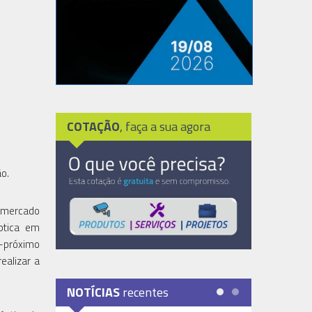
COTAÇÃO
, faça a sua agora
o.
o mercado
óptica em
-próximo
ealizar a
NOTÍCIAS
recentes