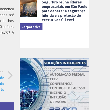
SegurPro reúne líderes
empresariais em São Paulo
 instalam
para debater a segurança
dados até
híbrida e a proteção de
executivos C-Level
trabalhos
0 países.
Corporativo
ulo/SP. A
Dicas
ma:
 de
 do
ste