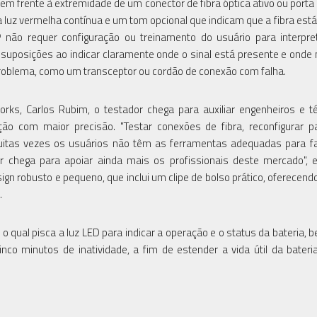
 frente à extremidade de um conector de fibra óptica ativo ou porta 
 luz vermelha contínua e um tom opcional que indicam que a fibra está 
™ não requer configuração ou treinamento do usuário para interpr
 suposições ao indicar claramente onde o sinal está presente e onde 
 problema, como um transceptor ou cordão de conexão com falha.
ks, Carlos Rubim, o testador chega para auxiliar engenheiros e t
o com maior precisão. "Testar conexões de fibra, reconfigurar p
uitas vezes os usuários não têm as ferramentas adequadas para f
r chega para apoiar ainda mais os profissionais deste mercado", e
ign robusto e pequeno, que inclui um clipe de bolso prático, oferecendo
.
o qual pisca a luz LED para indicar a operação e o status da bateria,
nco minutos de inatividade, a fim de estender a vida útil da bateri