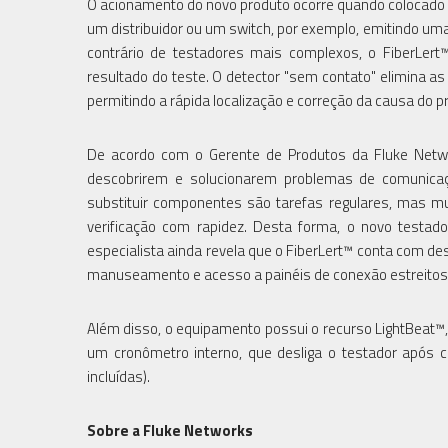
O acionamento do novo produto ocorre quando colocado em
um distribuidor ou um switch, por exemplo, emitindo uma
contrário de testadores mais complexos, o FiberLert
resultado do teste. O detector "sem contato" elimina as
permitindo a rápida localização e correção da causa do
De acordo com o Gerente de Produtos da Fluke Networ
descobrirem e solucionarem problemas de comunicaçã
substituir componentes são tarefas regulares, mas m
verificação com rapidez. Desta forma, o novo testado
especialista ainda revela que o FiberLert™ conta com des
manuseamento e acesso a painéis de conexão estreitos
Além disso, o equipamento possui o recurso LightBeat™, 
um cronômetro interno, que desliga o testador após ci
incluídas).
Sobre a Fluke Networks