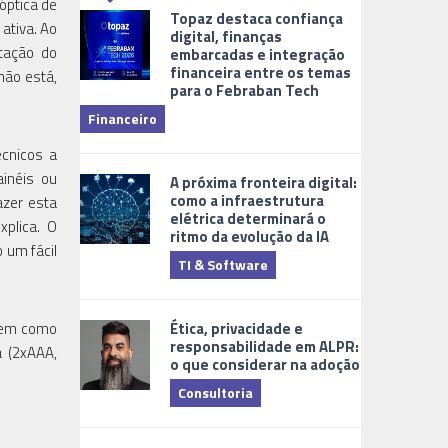
óptica de
Topaz destaca confiança
ativa. Ao
digital, finanças
etação do
embarcadas e integração
financeira entre os temas
não está,
para o Febraban Tech
aberta de v
Financeiro
Monitorame
écnicos a
ainéis ou
A próxima fronteira digital:
como a infraestrutura
azer esta
elétrica determinará o
xplica. O
ritmo da evolução da IA
 um fácil
TI & Software
Tecnologia
Ética, privacidade e
 bem como
responsabilidade em ALPR:
a (2xAAA,
o que considerar na adoção
Consultoria
Cidades Digi