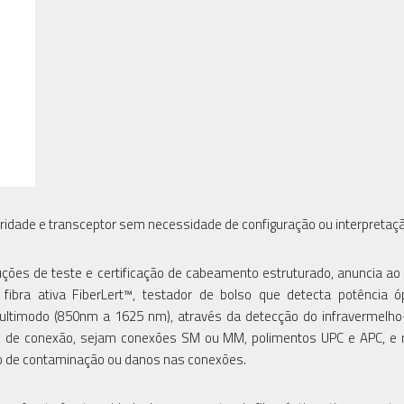
aridade e transceptor sem necessidade de configuração ou interpretaçã
luções de teste e certificação de cabeamento estruturado, anuncia a
 fibra ativa FiberLert™, testador de bolso que detecta potência 
ltimodo (850nm a 1625 nm), através da detecção do infravermelho
s de conexão, sejam conexões SM ou MM, polimentos UPC e APC, e r
co de contaminação ou danos nas conexões.