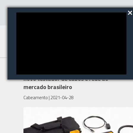
Fluke Networks apresenta
novo testador de cabos e rede ao
mercado brasileiro
Cabeamento
| 2021-04-28