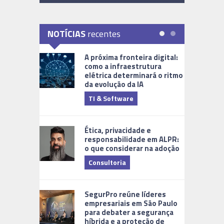
NOTÍCIAS
recentes
A próxima fronteira digital:
como a infraestrutura
elétrica determinará o ritmo
da evolução da IA
TI & Software
Tecnologia
Ética, privacidade e
responsabilidade em ALPR:
o que considerar na adoção
Consultoria
Cidades Di
SegurPro reúne líderes
empresariais em São Paulo
para debater a segurança
híbrida e a proteção de