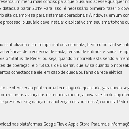
presenta um menu mais conciso para que o usuário acesse qualquer n
 datada a partir 2019. Para isso, é necessário primeiro fazer o do
róprio site da empresa para sistemas operacionais Windows), em um c
processo, o usuário deve instalar o aplicativo em seu smartphone ou 
ão centralizada e em tempo real dos nobreaks, bem como fácil visual
acterísticas de frequência de saída, tensão de entrada e saída, temp
 sobre o “Status de Rede”, ou seja, quando o nobreak está sendo alimen
ites de operação, e o “Status de Bateria”, que avisa quando o nobrea
mentos conectados a ele, em caso de queda ou falha da rede elétrica.
to de oferecer ao público uma tecnologia de qualidade, garantindo se
o com recursos avançados de monitoramento, a nova versão do app of
 de preservar segurança e manutenção dos nobreaks”, comenta Pedro 
ownload nas plataformas Google Play e Apple Store. Para mais informaç