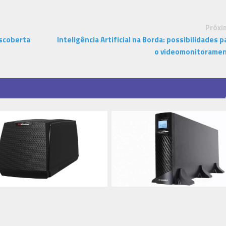
Próxi
escoberta
Inteligência Artificial na Borda: possibilidades p
o videomonitorame