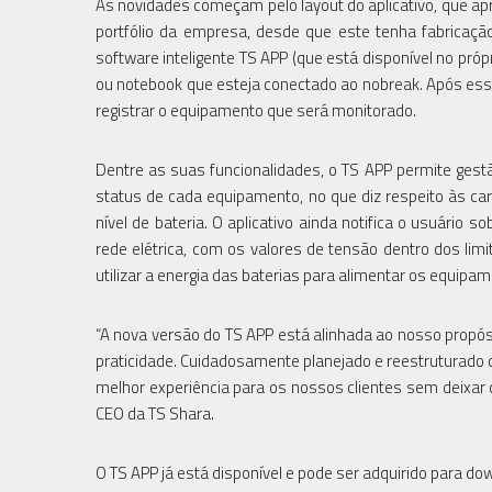
As novidades começam pelo layout do aplicativo, que a
portfólio da empresa, desde que este tenha fabricação
software inteligente TS APP (que está disponível no p
ou notebook que esteja conectado ao nobreak. Após esse 
registrar o equipamento que será monitorado.
Dentre as suas funcionalidades, o TS APP permite gest
status de cada equipamento, no que diz respeito às car
nível de bateria. O aplicativo ainda notifica o usuário
rede elétrica, com os valores de tensão dentro dos lim
utilizar a energia das baterias para alimentar os equipa
“A nova versão do TS APP está alinhada ao nosso propósi
praticidade. Cuidadosamente planejado e reestruturad
melhor experiência para os nossos clientes sem deixar
CEO da TS Shara.
O TS APP já está disponível e pode ser adquirido para d