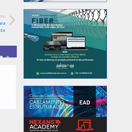
ma:
ara
nto