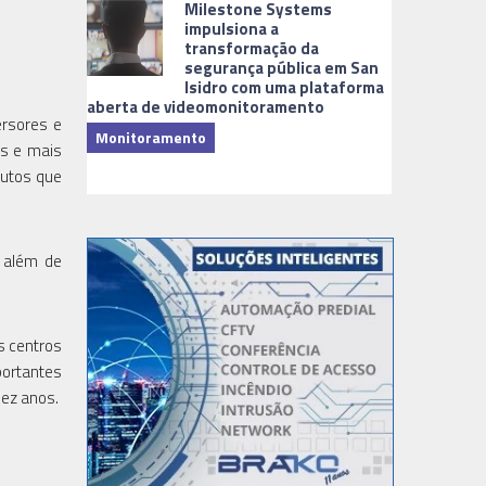
Milestone Systems
impulsiona a
transformação da
segurança pública em San
Isidro com uma plataforma
aberta de videomonitoramento
ersores e
Monitoramento
es e mais
TI & Softwa
dutos que
 além de
s centros
portantes
dez anos.