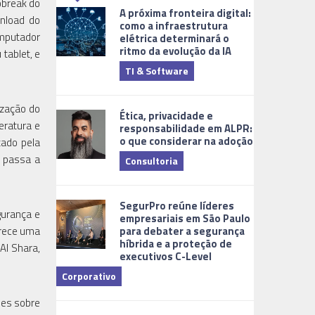
obreak do
A próxima fronteira digital:
wnload do
como a infraestrutura
omputador
elétrica determinará o
ritmo da evolução da IA
tablet, e
TI & Software
Tecnologia
ização do
Ética, privacidade e
eratura e
responsabilidade em ALPR:
o que considerar na adoção
tado pela
k passa a
Consultoria
Cidades Digi
SegurPro reúne líderes
gurança e
empresariais em São Paulo
para debater a segurança
erece uma
híbrida e a proteção de
Al Shara,
executivos C-Level
Corporativo
Dicas
ões sobre