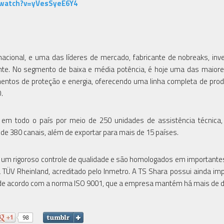
watch?v=yVesSyeE6Y4
ional, e uma das líderes de mercado, fabricante de nobreaks, inv
gente. No segmento de baixa e média potência, é hoje uma das maior
entos de proteção e energia, oferecendo uma linha completa de pro
.
em todo o país por meio de 250 unidades de assistência técnica,
 de 380 canais, além de exportar para mais de 15 países.
 um rigoroso controle de qualidade e são homologados em importante
 TÜV Rheinland, acreditado pelo Inmetro. A TS Shara possui ainda im
de de acordo com a norma ISO 9001, que a empresa mantém há mais de 