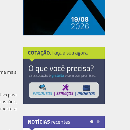
COTAÇÃO
, faça a sua agora
orma mais
tivo para
 usuário,
ramento a
NOTÍCIAS
recentes