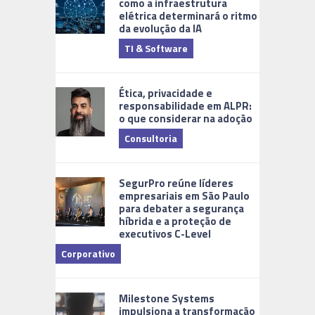
como a infraestrutura
elétrica determinará o ritmo
da evolução da IA
TI & Software
Tecnologia
Ética, privacidade e
responsabilidade em ALPR:
o que considerar na adoção
Consultoria
Cidades Di
SegurPro reúne líderes
empresariais em São Paulo
para debater a segurança
híbrida e a proteção de
executivos C-Level
Corporativo
Milestone Systems
impulsiona a transformação