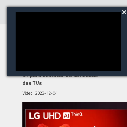
LG anuncia campanha LG TV é
5+ para destacar versatilidade
das TVs
Vídeo
| 2023-12-04