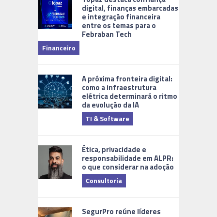
digital, finanças embarcadas
e integração financeira
entre os temas para o
Febraban Tech
videomoni
Financeiro
Monitoram
A próxima fronteira digital:
como a infraestrutura
elétrica determinará o ritmo
da evolução da IA
TI & Software
Tecnologia
Ética, privacidade e
responsabilidade em ALPR:
o que considerar na adoção
Consultoria
Cidades Di
SegurPro reúne líderes