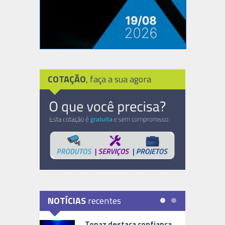
COTAÇÃO
, faça a sua agora
NOTÍCIAS
recentes
Topaz destaca confiança