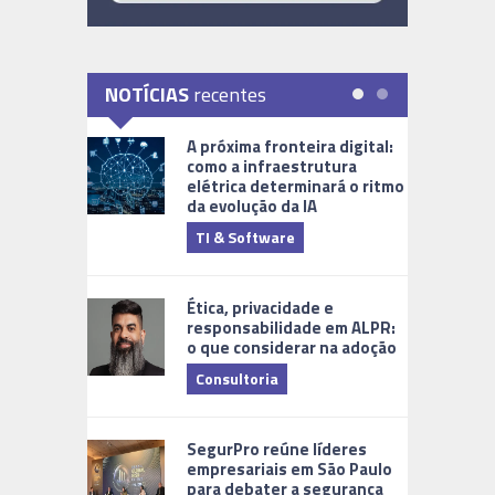
NOTÍCIAS
recentes
A próxima fronteira digital:
como a infraestrutura
elétrica determinará o ritmo
da evolução da IA
TI & Software
Tecnologia
Ética, privacidade e
responsabilidade em ALPR:
o que considerar na adoção
Consultoria
Cidades Di
SegurPro reúne líderes
empresariais em São Paulo
para debater a segurança