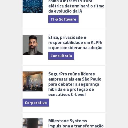
como a infraestrutura
elétrica determinará o ritmo
da evolução da IA
TI & Software
Tecnologia
Ética, privacidade e
responsabilidade em ALPR:
o que considerar na adoção
Consultoria
Cidades Di
SegurPro reúne líderes
empresariais em São Paulo
para debater a segurança
híbrida e a proteção de
executivos C-Level
Corporativo
Milestone Systems
impulsiona a transformação