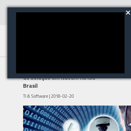
Bosch confirma lançamento
de Solução em Nuvem na ISC
Brasil
TI & Software
| 2018-02-20