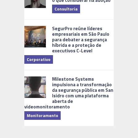
o que considerar na adoção
Consultoria
Cidades Di
SegurPro reúne líderes
empresariais em São Paulo
para debater a segurança
híbrida e a proteção de
executivos C-Level
Corporativo
Milestone Systems
impulsiona a transformação
da segurança pública em San
Isidro com uma plataforma
aberta de
videomonitoramento
Monitoramento