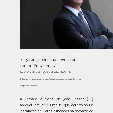
Segurança bancária deve virar
competência federal.
Por Vinícius Pinheiro e Talita Moreira | De São Paulo
(http://www.valor.com.br/financas/5156306/seguranca-bancaria-deve-virar-
competencia-federal)
A Câmara Municipal de João Pessoa (PB)
aprovou em 2015 uma lei que determinou a
instalação de vidros blindados na fachada de