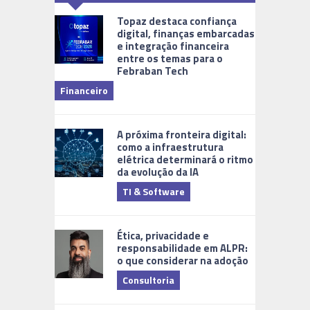
Topaz destaca confiança
digital, finanças embarcadas
e integração financeira
entre os temas para o
Febraban Tech
videomoni
Financeiro
Monitoram
A próxima fronteira digital:
como a infraestrutura
elétrica determinará o ritmo
da evolução da IA
TI & Software
Tecnologia
Ética, privacidade e
responsabilidade em ALPR:
o que considerar na adoção
Consultoria