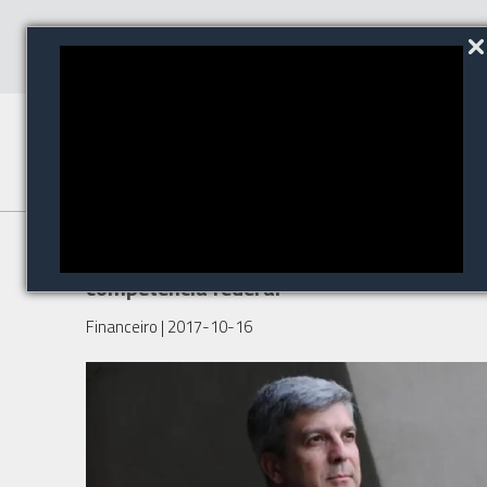
Segurança bancária deve virar
competência federal
Financeiro
| 2017-10-16