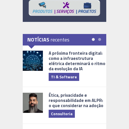
NOTÍCIAS
recentes
A próxima fronteira digital:
como a infraestrutura
elétrica determinará o ritmo
da evolução da IA
TI & Software
Tecnologia
Ética, privacidade e
responsabilidade em ALPR:
o que considerar na adoção
Consultoria
Cidades Di