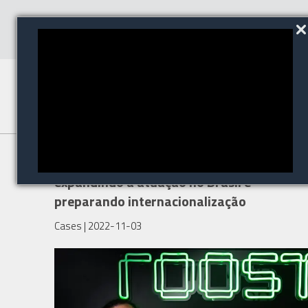
Roost completa dois anos
expandindo a atuação no Brasil e
preparando internacionalização
Cases
| 2022-11-03