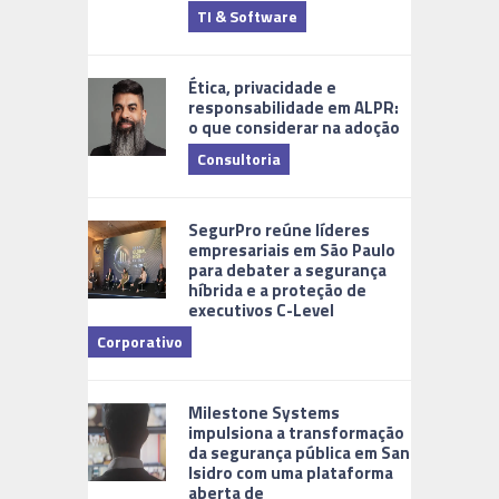
TI & Software
Tecnologia
Ética, privacidade e
responsabilidade em ALPR:
o que considerar na adoção
Consultoria
Cidades Di
SegurPro reúne líderes
empresariais em São Paulo
para debater a segurança
híbrida e a proteção de
executivos C-Level
Corporativo
Milestone Systems
impulsiona a transformação
da segurança pública em San
Isidro com uma plataforma
aberta de