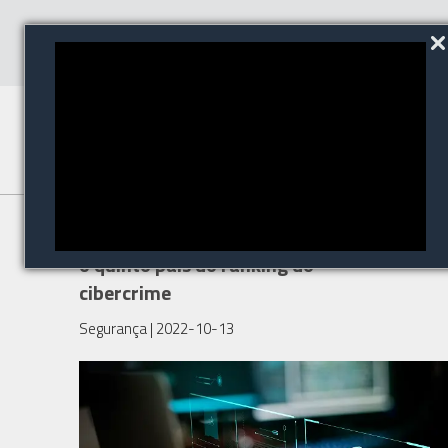
Sequestro de dados: Brasil já é
o quinto país do ranking do
cibercrime
Segurança
| 2022-10-13