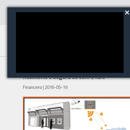
Foco Bancario: Transmissão
Resiliente e Segura só com a KBC
Financeiro
| 2016-05-19