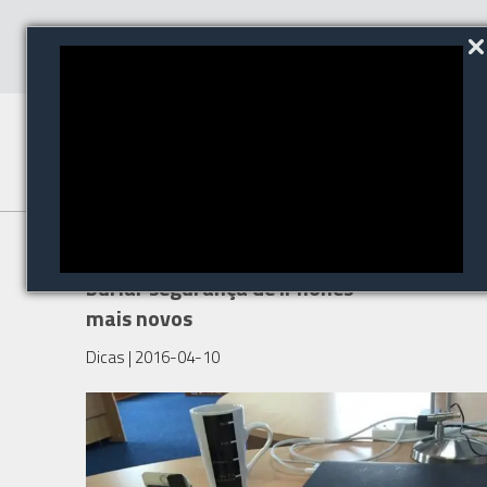
FBI diz que não conseguirá
burlar segurança de iPhones
mais novos
Dicas
| 2016-04-10