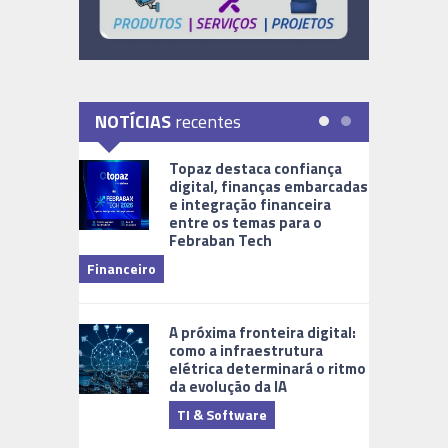
NOTÍCIAS
recentes
Topaz destaca confiança
digital, finanças embarcadas
e integração financeira
entre os temas para o
Febraban Tech
videomoni
Financeiro
Monitoram
A próxima fronteira digital:
como a infraestrutura
elétrica determinará o ritmo
da evolução da IA
TI & Software
Tecnologia