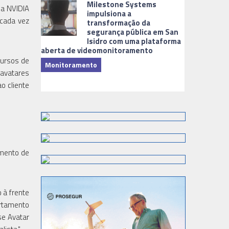
Milestone Systems
da NVIDIA
impulsiona a
 cada vez
transformação da
segurança pública em San
Isidro com uma plataforma
aberta de videomonitoramento
cursos de
Monitoramento
 avatares
TI & Softwa
o cliente
imento de
 à frente
artamento
se Avatar