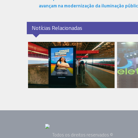
avançam na modernização da iluminação públi
Notícias Relacionadas
Todos os direitos reservados ©