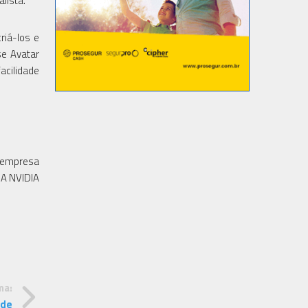
lista."
riá-los e
se Avatar
acilidade
a empresa
 A NVIDIA
ma:
 de