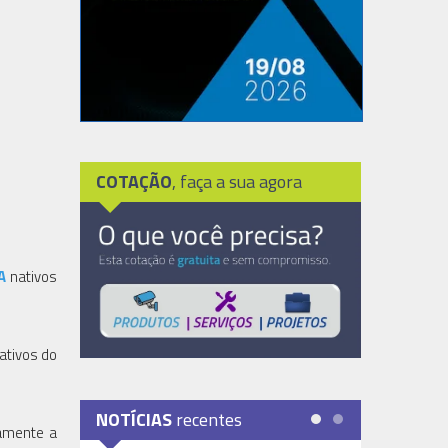
COTAÇÃO
, faça a sua agora
A
nativos
nativos do
NOTÍCIAS
recentes
eamente a