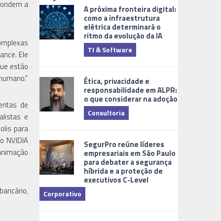
spondem a
A próxima fronteira digital:
como a infraestrutura
elétrica determinará o
ritmo da evolução da IA
complexas
TI & Software
Tecnologia
ance. Ele
que estão
 humano."
Ética, privacidade e
responsabilidade em ALPR:
o que considerar na adoção
entas de
Consultoria
alistas e
olis para
Cidades Digi
 o NVIDIA
SegurPro reúne líderes
animação
empresariais em São Paulo
para debater a segurança
híbrida e a proteção de
executivos C-Level
ancário,
Corporativo
Dicas