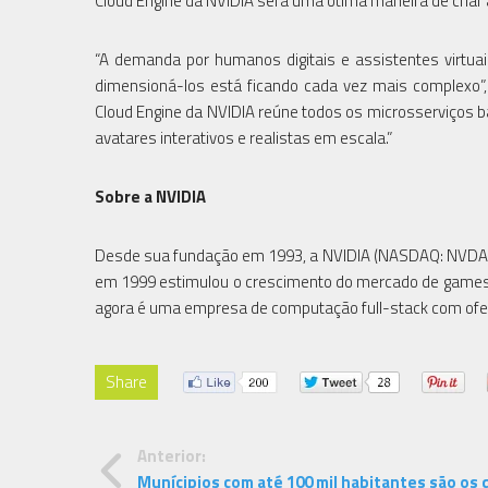
Cloud Engine da NVIDIA será uma ótima maneira de criar a
“A demanda por humanos digitais e assistentes virtua
dimensioná-los está ficando cada vez mais complexo”, d
Cloud Engine da NVIDIA reúne todos os microsserviços b
avatares interativos e realistas em escala.”
Sobre a NVIDIA
Desde sua fundação em 1993, a NVIDIA (NASDAQ: NVDA) 
em 1999 estimulou o crescimento do mercado de games pa
agora é uma empresa de computação full-stack com ofer
Share
Anterior:
Munícipios com até 100 mil habitantes são os 