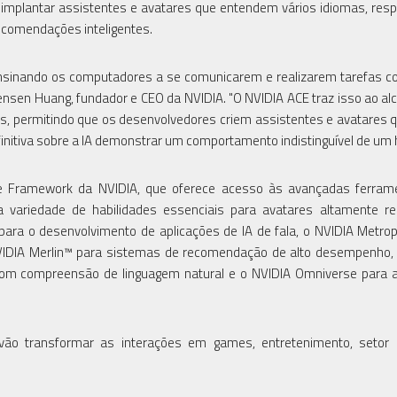
e implantar assistentes e avatares que entendem vários idiomas, re
ecomendações inteligentes.
nsinando os computadores a se comunicarem e realizarem tarefas 
sen Huang, fundador e CEO da NVIDIA. "O NVIDIA ACE traz isso ao alc
s, permitindo que os desenvolvedores criem assistentes e avatares 
efinitiva sobre a IA demonstrar um comportamento indistinguível de um
e Framework da NVIDIA, que oferece acesso às avançadas ferram
 variedade de habilidades essenciais para avatares altamente re
 para o desenvolvimento de aplicações de IA de fala, o NVIDIA Metrop
o NVIDIA Merlin™ para sistemas de recomendação de alto desempenho,
om compreensão de linguagem natural e o NVIDIA Omniverse para 
ão transformar as interações em games, entretenimento, setor b