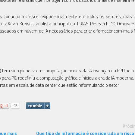
vatares realistas que interagem com os usuários finais de maneira rea
is continua a crescer exponencialmente em todos os setores, mas c
iz Kevin Krewell, analista principal da TIRIAS Research. “O Omniver
aseados em nuvem de IA necessários para criar e fornecer com mais f
tem sido pioneira em computação acelerada. A invenção da GPU pel
ra PC, redefiniu a computação gráfica e iniciou a era da IA moderna.
tas em escala de data center que estão reformulando o setor.
Próxi
que mais
Que tipo de informação é considerada um risco