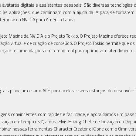
avatares digitais e assistentes pessoais. São diversas tecnologias 
o às aplicações, que caminham com a ajuda da IA para se tornarem
Enterprise da NVIDIA para América Latina.
eto Maxine da NVIDIA e o Projeto Tokkio. O Projeto Maxine oferece re
ação virtual e de criação de conteúdo. O Projeto Tokkio permite que os
rneçam recomendações em tempo real para aprimorar o atendimento a
itais planejam usar o ACE para acelerar seus esforços de desenvolv
gens convincentes com rapidez e facilidade, e agora damos um passo
derização em tempo real", afirma Elvis Huang, Chefe de Inovação do Dep
ombinar nossas ferramentas Character Creator e iClone com o Omniver