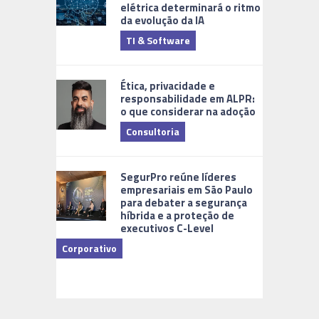
elétrica determinará o ritmo
da evolução da IA
TI & Software
Tecnologia
Ética, privacidade e
responsabilidade em ALPR:
o que considerar na adoção
Consultoria
Cidades Di
SegurPro reúne líderes
empresariais em São Paulo
para debater a segurança
híbrida e a proteção de
executivos C-Level
Corporativo