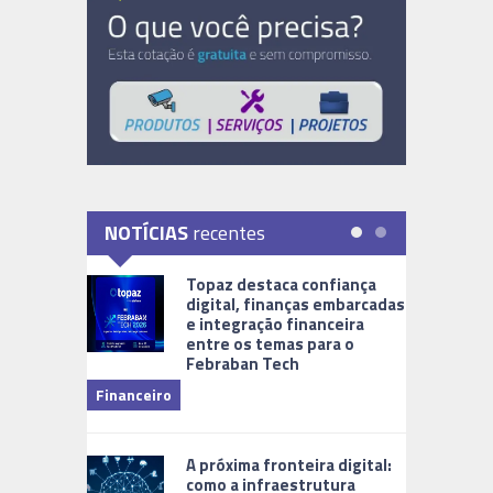
NOTÍCIAS
recentes
Topaz destaca confiança
digital, finanças embarcadas
e integração financeira
entre os temas para o
Febraban Tech
videomoni
Financeiro
Monitoram
A próxima fronteira digital:
como a infraestrutura