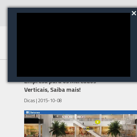
O Netbeyond vai levar sua
Empresa para os Mercados
Verticais, Saiba mais!
Dicas
| 2015-10-08