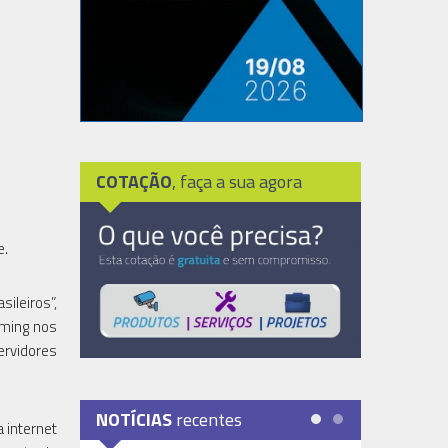
COTAÇÃO
, faça a sua agora
e.
ileiros”,
aming nos
ervidores
NOTÍCIAS
recentes
 internet