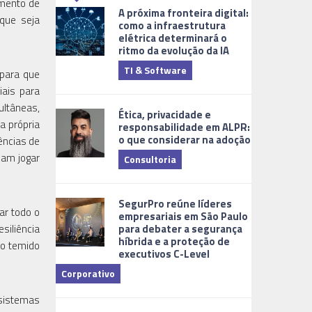
gmento de
A próxima fronteira digital:
que seja
como a infraestrutura
elétrica determinará o
ritmo da evolução da IA
TI & Software
Tecnologia
 para que
iais para
ultâneas,
Ética, privacidade e
a própria
responsabilidade em ALPR:
o que considerar na adoção
ências de
mam jogar
Consultoria
Cidades Digi
SegurPro reúne líderes
ar todo o
empresariais em São Paulo
para debater a segurança
siliência
híbrida e a proteção de
 o temido
executivos C-Level
Corporativo
Dicas
sistemas