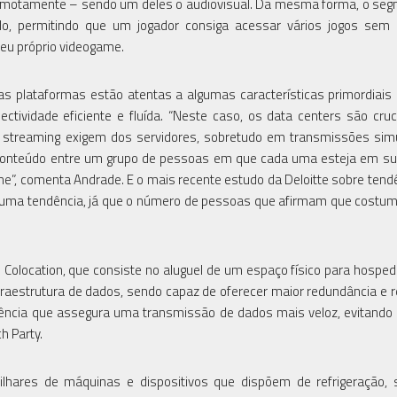
o remotamente – sendo um deles o audiovisual. Da mesma forma, o se
 permitindo que um jogador consiga acessar vários jogos sem 
eu próprio videogame.
 plataformas estão atentas a algumas características primordiais
ctividade eficiente e fluída. “Neste caso, os data centers são cruc
e streaming exigem dos servidores, sobretudo em transmissões sim
conteúdo entre um grupo de pessoas em que cada uma esteja em su
ne”, comenta Andrade. E o mais recente estudo da Deloitte sobre tend
o uma tendência, já que o número de pessoas que afirmam que costu
 Colocation, que consiste no aluguel de um espaço físico para hosped
estrutura de dados, sendo capaz de oferecer maior redundância e re
ência que assegura uma transmissão de dados mais veloz, evitando
h Party.
hares de máquinas e dispositivos que dispõem de refrigeração, 