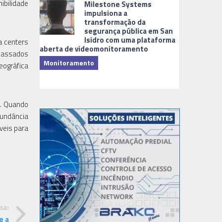
ibilidade
Milestone Systems
impulsiona a
transformação da
segurança pública em San
Isidro com uma plataforma
a centers
aberta de videomonitoramento
epassados
Monitoramento
eográfica
TI & Softwa
a. Quando
dundância
veis para
ma:
e a