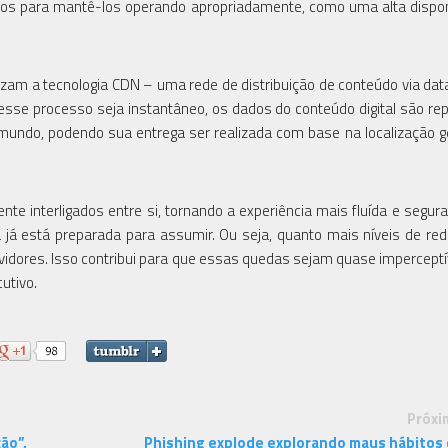
idos para mantê-los operando apropriadamente, como uma alta dispon
izam a tecnologia CDN – uma rede de distribuição de conteúdo via dat
 esse processo seja instantâneo, os dados do conteúdo digital são r
 mundo, podendo sua entrega ser realizada com base na localização g
te interligados entre si, tornando a experiência mais fluída e segur
já está preparada para assumir. Ou seja, quanto mais níveis de re
ervidores. Isso contribui para que essas quedas sejam quase imperceptí
utivo.
Próxi
ão”,
Phishing explode explorando maus hábitos 