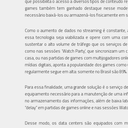
que possibilita o acesso a diversos tipos de conteúd
games também tem ganhado destaque nesse modelo,
necessário baixá-los ou armazená-los fisicamente em s
Como o aumento de dados no streaming é constante, as
essa tecnologia seja viabilizada e opere com uma cone
sustentar o alto volume de tráfego que os serviços d
como nas sessões ‘Watch Party’, que sincronizam um 
casa, ou nas partidas de games com multijogadores onli
mídias digitais, aponta a popularidade dos games com
regularmente segue em alta: somente no Brasil são 89%.
Para essa finalidade, uma grande solução é o serviço de
equipamento necessário para a manutenção de uma infra
no armazenamento das informações, além de baixa lat
“delay” em partidas de games online e nas sessões Watc
Desse modo, os data centers são equipados com mil