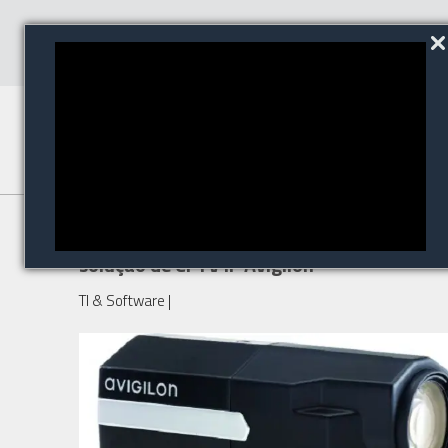
CEVA Logistics opta por
solução de CFTV IP Avigilon
TI & Software
|