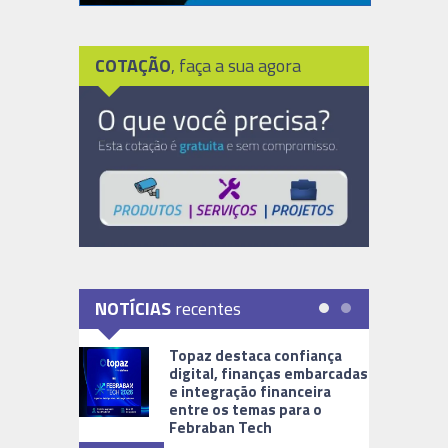
COTAÇÃO
, faça a sua agora
NOTÍCIAS
recentes
Topaz destaca confiança
digital, finanças embarcadas
e integração financeira
entre os temas para o
Febraban Tech
videomoni