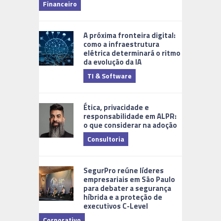
Financeiro
Monitoram
A próxima fronteira digital:
como a infraestrutura
elétrica determinará o ritmo
da evolução da IA
TI & Software
Tecnologia
Ética, privacidade e
responsabilidade em ALPR:
o que considerar na adoção
Consultoria
Cidades Di
SegurPro reúne líderes
empresariais em São Paulo
para debater a segurança
híbrida e a proteção de
executivos C-Level
Corporativo