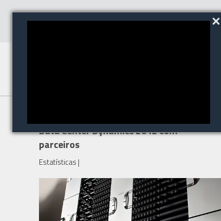
Grupo Policom participa do
Data Center Dynamics 2012 com
parceiros
Estatísticas
|