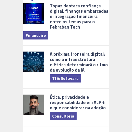
Topaz destaca confiança
digital, finanças embarcadas
e integração financeira
entre os temas para o
Febraban Tech
videomoni
Financeiro
Monitoram
A próxima fronteira digital:
como a infraestrutura
elétrica determinará o ritmo
da evolução da IA
TI & Software
Tecnologia
Ética, privacidade e
responsabilidade em ALPR:
o que considerar na adoção
Consultoria
Cidades Di