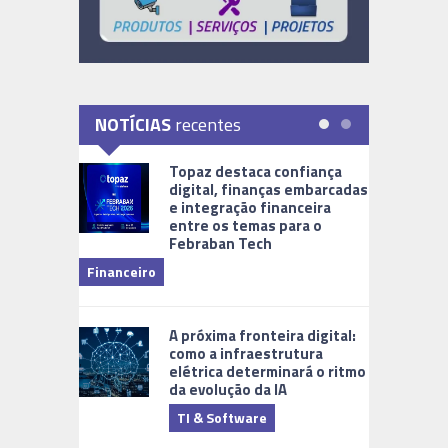
NOTÍCIAS
recentes
Topaz destaca confiança
digital, finanças embarcadas
e integração financeira
entre os temas para o
Febraban Tech
videomoni
Financeiro
Monitoram
A próxima fronteira digital:
como a infraestrutura
elétrica determinará o ritmo
da evolução da IA
TI & Software
Tecnologia