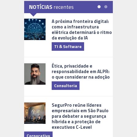
NOTÍCIAS
recentes
A próxima fronteira digital:
como a infraestrutura
elétrica determinará o ritmo
da evolução da IA
TI & Software
Tecnologia
Ética, privacidade e
responsabilidade em ALPR:
o que considerar na adoção
Consultoria
Cidades Di
SegurPro reúne líderes
empresariais em São Paulo
para debater a segurança
híbrida e a proteção de
executivos C-Level
Corporativo