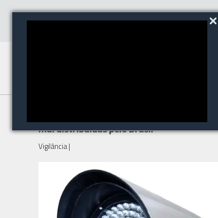
Câmeras de segurança são
mal distribuídas pelo Brasil
Vigilância
|