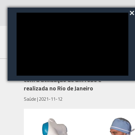
Primeira cirurgia ortopédica
com a utilização de um robô é
realizada no Rio de Janeiro
Saúde
| 2021-11-12