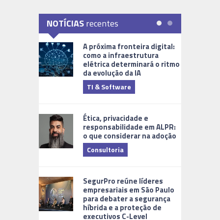
NOTÍCIAS
recentes
A próxima fronteira digital:
como a infraestrutura
elétrica determinará o ritmo
da evolução da IA
TI & Software
Tecnologia
Ética, privacidade e
responsabilidade em ALPR:
o que considerar na adoção
Consultoria
Cidades Di
SegurPro reúne líderes
empresariais em São Paulo
para debater a segurança
híbrida e a proteção de
executivos C-Level