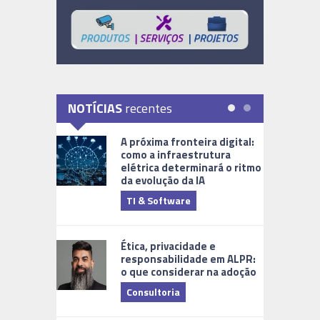
NOTÍCIAS
recentes
A próxima fronteira digital:
como a infraestrutura
elétrica determinará o ritmo
da evolução da IA
TI & Software
Tecnologia
Ética, privacidade e
responsabilidade em ALPR:
o que considerar na adoção
Consultoria
Cidades Di