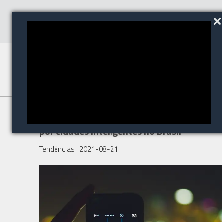
Pandemia acelera a demanda
por cidades inteligentes no Brasil
Tendências
| 2021-08-21