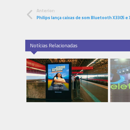
Anterior:
Philips lança caixas de som Bluetooth X3305 e
Notícias Relacionadas