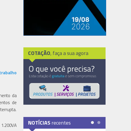
COTAÇÃO
, faça a sua agora
trabalho
amento da
entos de
terrupta.
NOTÍCIAS
recentes
, 1.200VA