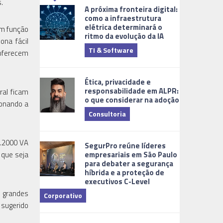
.
A próxima fronteira digital:
como a infraestrutura
elétrica determinará o
om função
ritmo da evolução da IA
ona fácil
TI & Software
Tecnologia
 oferecem
Ética, privacidade e
responsabilidade em ALPR:
ral ficam
o que considerar na adoção
ionando a
Consultoria
Cidades Digi
1.2000 VA
SegurPro reúne líderes
empresariais em São Paulo
 que seja
para debater a segurança
híbrida e a proteção de
executivos C-Level
s grandes
Corporativo
 sugerido
Dicas