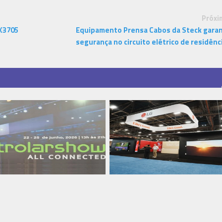
Próxi
 X3705
Equipamento Prensa Cabos da Steck gara
segurança no circuito elétrico de residênc