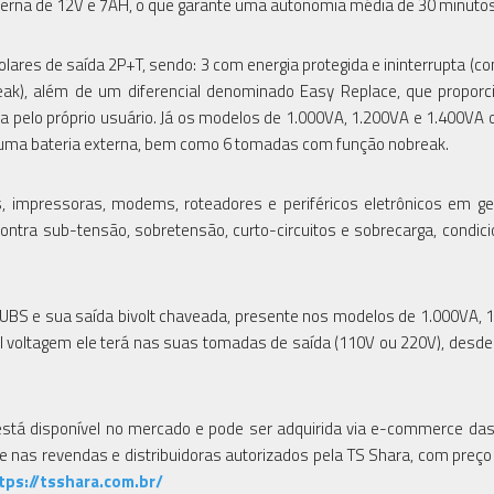
nterna de 12V e 7AH, o que garante uma autonomia média de 30 minutos
res de saída 2P+T, sendo: 3 com energia protegida e ininterrupta (c
ak), além de um diferencial denominado Easy Replace, que proporci
ta pelo próprio usuário. Já os modelos de 1.000VA, 1.200VA e 1.400VA
 uma bateria externa, bem como 6 tomadas com função nobreak.
impressoras, modems, roteadores e periféricos eletrônicos em ge
ntra sub-tensão, sobretensão, curto-circuitos e sobrecarga, condic
a UBS e sua saída bivolt chaveada, presente nos modelos de 1.000VA, 
ual voltagem ele terá nas suas tomadas de saída (110V ou 220V), desde
 está disponível no mercado e pode ser adquirida via e-commerce da
, e nas revendas e distribuidoras autorizados pela TS Shara, com preço
tps://tsshara.com.br/