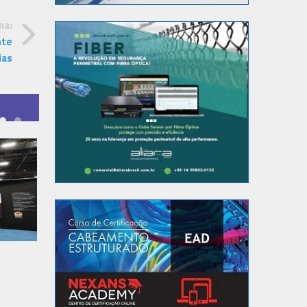
ma:
nte
ias