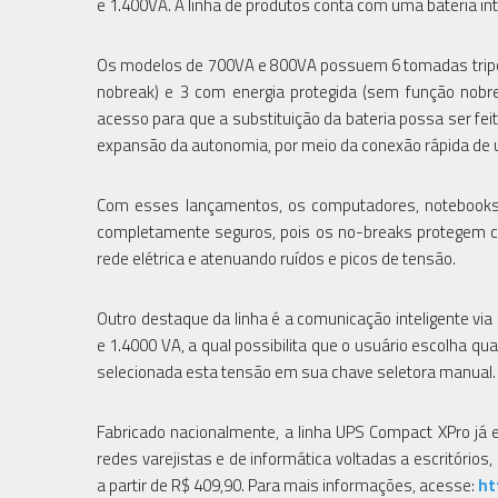
e 1.400VA. A linha de produtos conta com uma bateria i
Os modelos de 700VA e 800VA possuem 6 tomadas tripola
nobreak) e 3 com energia protegida (sem função nobre
acesso para que a substituição da bateria possa ser fei
expansão da autonomia, por meio da conexão rápida de
Com esses lançamentos, os computadores, notebooks, 
completamente seguros, pois os no-breaks protegem co
rede elétrica e atenuando ruídos e picos de tensão.
Outro destaque da linha é a comunicação inteligente vi
e 1.4000 VA, a qual possibilita que o usuário escolha q
selecionada esta tensão em sua chave seletora manual.
Fabricado nacionalmente, a linha UPS Compact XPro já
redes varejistas e de informática voltadas a escritórios
a partir de R$ 409,90. Para mais informações, acesse:
ht