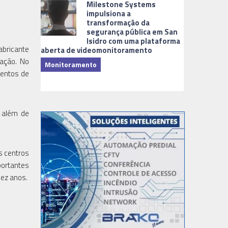
Milestone Systems
impulsiona a
transformação da
segurança pública em San
Isidro com uma plataforma
abricante
aberta de videomonitoramento
cação. No
Monitoramento
mentos de
TI & Softwa
 além de
s centros
portantes
dez anos.