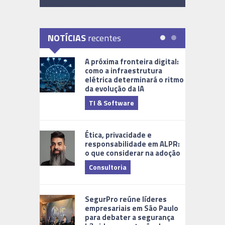
NOTÍCIAS
recentes
A próxima fronteira digital:
como a infraestrutura
elétrica determinará o ritmo
da evolução da IA
TI & Software
Tecnologia
Ética, privacidade e
responsabilidade em ALPR:
o que considerar na adoção
Consultoria
Cidades Di
SegurPro reúne líderes
empresariais em São Paulo
para debater a segurança