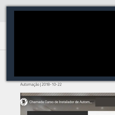
AURESIDE anunciou o
lançamento das videoaulas para
Instaladores
Automação
| 2018-10-22