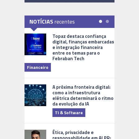
NOTÍCIAS
recentes
Topaz destaca confiança
digital, finanças embarcadas
e integração financeira
entre os temas para o
Febraban Tech
videomoni
Financeiro
Monitoram
A próxima fronteira digital:
como a infraestrutura
elétrica determinará o ritmo
da evolução da IA
TI & Software
Tecnologia
Ética, privacidade e
responsabilidade em ALPR: