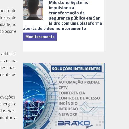
Milestone Systems
impulsiona a
mento de
transformação da
fluxos de
segurança pública em San
Isidro com uma plataforma
idade, no
aberta de videomonitoramento
do ocorre
Monitoramento
TI & Softwa
tificial.
sas ou na
 pessoas,
lmente os
ravações,
energia e
ustriais,
ampliar a