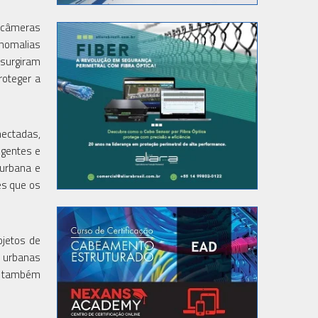
s câmeras
anomalias
surgiram
roteger a
nectadas,
ligentes e
 urbana e
es que os
ojetos de
s urbanas
to também