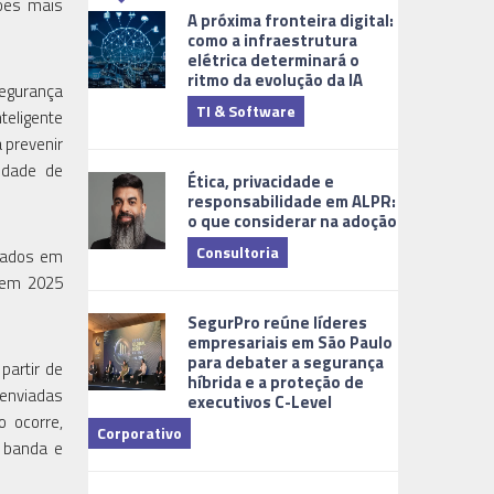
sões mais
A próxima fronteira digital:
como a infraestrutura
elétrica determinará o
ritmo da evolução da IA
segurança
TI & Software
Tecnologia
teligente
 prevenir
idade de
Ética, privacidade e
responsabilidade em ALPR:
o que considerar na adoção
Consultoria
ocados em
e em 2025
Cidades Digi
SegurPro reúne líderes
empresariais em São Paulo
para debater a segurança
partir de
híbrida e a proteção de
 enviadas
executivos C-Level
 ocorre,
Corporativo
e banda e
Dicas