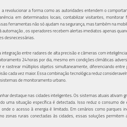
 a revolucionar a forma como as autoridades entendem o comporta
ncia em determinados locais, contabilizar visitantes, monitorar 
Essas ferramentas não só ajudam na segurança, mas também na mobil
 à automação , os operadores recebem alertas imediatos apenas quan
ões desnecessárias.
integração entre radares de alta precisão e câmeras com inteligência ar
itoramento 24 horas por dia, mesmo em condições climáticas adver
r e rastrear múltiplos objetos simultaneamente, diferenciando entre
isão cada vez maior. Essa combinação tecnológica reduz considerave
s sistemas de monitoramento urbano.
anhar destaque nas cidades inteligentes. Os sistemas atuais ativam g
o uma situação específica é detectada. Isso reduz o consumo de 
s onde o acesso à energia é limitado. Em cenários como parques ind
smo zonas rurais conectadas às cidades, essas soluções permitem 