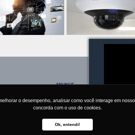
ANUNCIE
SOBRE
CONTATO
melhorar o desempenho, analisar como você interage em nosso sit
concorda com o uso de cookies.
Ok, entendi!