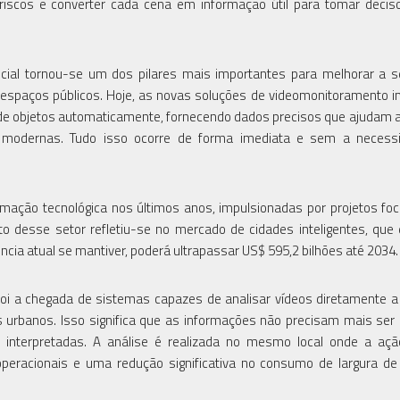
riscos e converter cada cena em informação útil para tomar deci
tificial tornou-se um dos pilares mais importantes para melhorar a 
s espaços públicos. Hoje, as novas soluções de videomonitoramento in
 de objetos automaticamente, fornecendo dados precisos que ajudam a
s modernas. Tudo isso ocorre de forma imediata e sem a necess
rmação tecnológica nos últimos anos, impulsionadas por projetos f
nto desse setor refletiu-se no mercado de cidades inteligentes, qu
cia atual se mantiver, poderá ultrapassar US$ 595,2 bilhões até 2034.
i a chegada de sistemas capazes de analisar vídeos diretamente a 
es urbanos. Isso significa que as informações não precisam mais ser
nterpretadas. A análise é realizada no mesmo local onde a ação
peracionais e uma redução significativa no consumo de largura d