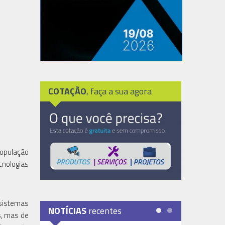
COTAÇÃO
, faça a sua agora
opulação
cnologias
 sistemas
NOTÍCIAS
recentes
s, mas de