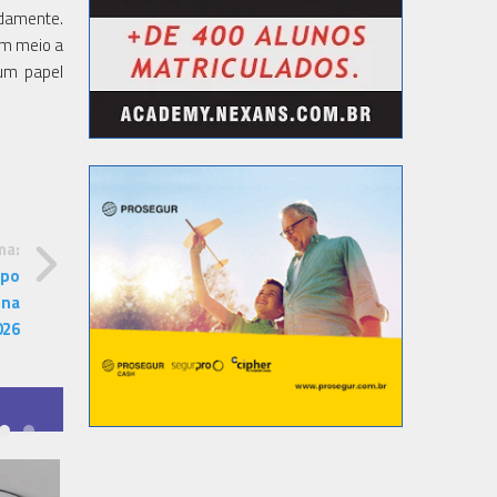
damente.
Em meio a
um papel
ma:
mpo
 na
026