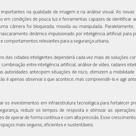
 importantes na qualidade de imagem e na análise visual. As nova
o em condições de pouca luz e ferramentas capazes de identificar 
ma câmera foi bloqueada, movida ou manipulada. Paralelamente, 
ascaramento dinâmico impulsionado por inteligência artificial para p
 e comportamentos relevantes para a segurança urbana.
uro das cidades inteligentes dependerá cada vez mais de soluções co
ombinação entre inteligência artificial, análise de vídeo, radares inte
 autoridades antecipem situações de risco, otimizem a mobilidade
 não é apenas observar o que acontece, mas compreendê-lo e agir ant
r os investimentos em infraestrutura tecnológica para fortalecer pr
segurança, reduzir os tempos de resposta e otimizar as operaçõe
zes de operar de forma contínua e com alta precisão. Esse crescimen
paços mais seguros, eficientes e sustentáveis.