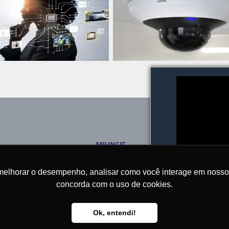
ANUNCIE
SOBRE
CONTATO
melhorar o desempenho, analisar como você interage em nosso sit
concorda com o uso de cookies.
Ok, entendi!