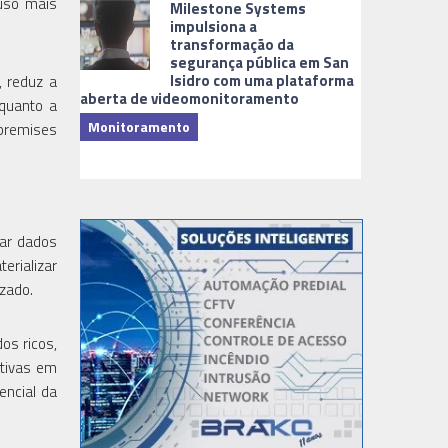
 uso mais
Milestone Systems
impulsiona a
transformação da
segurança pública em San
Isidro com uma plataforma
, reduz a
aberta de videomonitoramento
nquanto a
Monitoramento
-premises
TI & Softwa
sar dados
erializar
zado.
os ricos,
ativas em
encial da