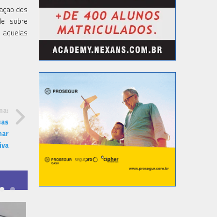
iação dos
le sobre
 aquelas
ma:
sas
mar
iva