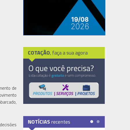
COTAÇÃO
, faça a sua agora
amento de
ovimento
mbarcado,
NOTÍCIAS
recentes
 decisões