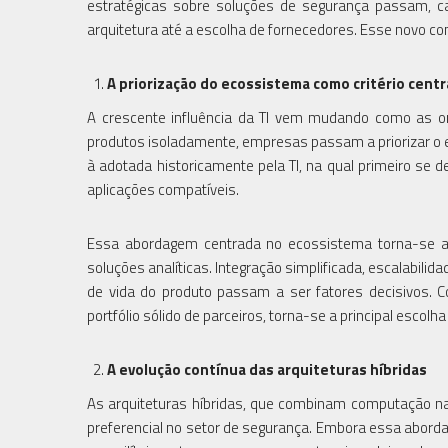
estratégicas sobre soluções de segurança passam, ca
arquitetura até a escolha de fornecedores. Esse novo co
A priorização do ecossistema como critério centr
A crescente influência da TI vem mudando como as 
produtos isoladamente, empresas passam a priorizar o e
à adotada historicamente pela TI, na qual primeiro se d
aplicações compatíveis.
Essa abordagem centrada no ecossistema torna-se ain
soluções analíticas. Integração simplificada, escalabilid
de vida do produto passam a ser fatores decisivos.
portfólio sólido de parceiros, torna-se a principal escolha
A evolução contínua das arquiteturas híbridas
As arquiteturas híbridas, que combinam computação 
preferencial no setor de segurança. Embora essa abordag