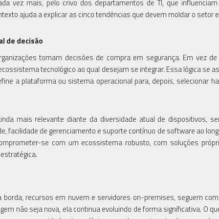
da vez mais, pelo crivo dos departamentos de TI, que influencia
ntexto ajuda a explicar as cinco tendências que devem moldar o setor 
al de decisão
organizações tomam decisões de compra em segurança. Em vez de 
cossistema tecnológico ao qual desejam se integrar. Essa lógica se 
efine a plataforma ou sistema operacional para, depois, selecionar h
da mais relevante diante da diversidade atual de dispositivos, s
ade, facilidade de gerenciamento e suporte contínuo de software ao long
 Comprometer-se com um ecossistema robusto, com soluções própr
 estratégica.
na borda, recursos em nuvem e servidores on-premises, seguem co
em não seja nova, ela continua evoluindo de forma significativa. O q