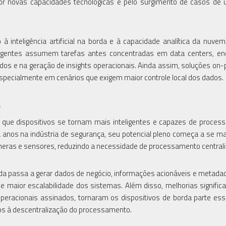
por novas capacidades tecnológicas e pelo surgimento de casos de
 inteligência artificial na borda e à capacidade analítica da nuvem
eligentes assumem tarefas antes concentradas em data centers, e
os e na geração de insights operacionais. Ainda assim, soluções on
specialmente em cenários que exigem maior controle local dos dados.
a
ue dispositivos se tornam mais inteligentes e capazes de proces
 anos na indústria de segurança, seu potencial pleno começa a se mat
âmeras e sensores, reduzindo a necessidade de processamento centrali
da passa a gerar dados de negócio, informações acionáveis e metadad
e maior escalabilidade dos sistemas. Além disso, melhorias signific
operacionais assinados, tornaram os dispositivos de borda parte ess
dos à descentralização do processamento.