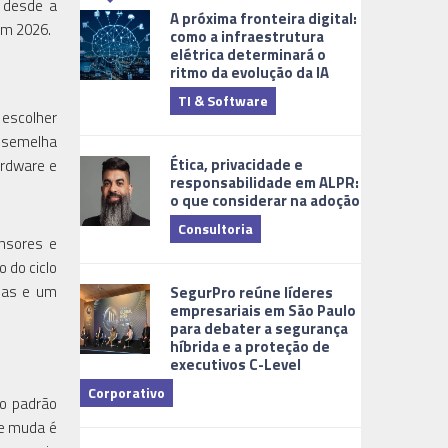
m desde a
A próxima fronteira digital:
em 2026.
como a infraestrutura
elétrica determinará o
ritmo da evolução da IA
TI & Software
Tecnologia
escolher
assemelha
Ética, privacidade e
ardware e
responsabilidade em ALPR:
o que considerar na adoção
Consultoria
ensores e
Cidades Digi
o do ciclo
ias e um
SegurPro reúne líderes
empresariais em São Paulo
para debater a segurança
híbrida e a proteção de
executivos C-Level
Corporativo
mo padrão
ue muda é
Dicas