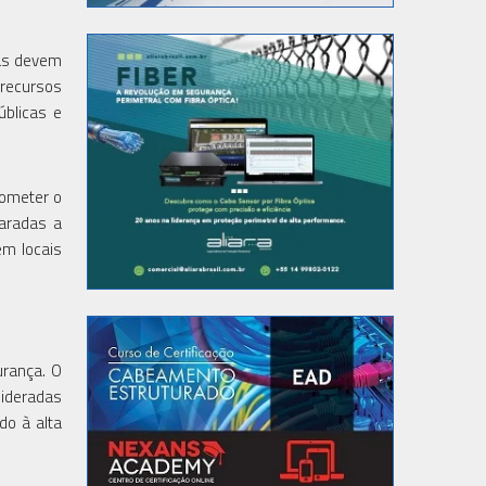
mas devem
 recursos
úblicas e
rometer o
paradas a
em locais
urança. O
sideradas
do à alta