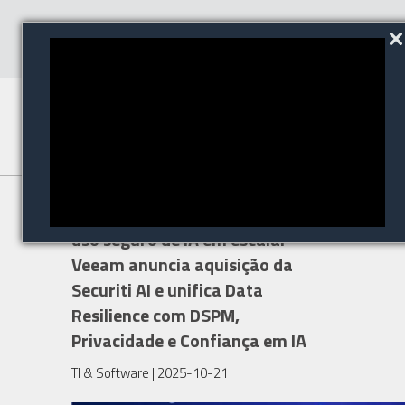
Uma nova era para acelerar o
uso seguro de IA em escala:
Veeam anuncia aquisição da
Securiti AI e unifica Data
Resilience com DSPM,
Privacidade e Confiança em IA
TI & Software
| 2025-10-21