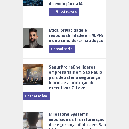
da evolução da IA
TI & Software
Tecnologia
Ética, privacidade e
responsabilidade em ALPR:
o que considerar na adoção
Consultoria
Cidades Di
SegurPro reúne líderes
empresariais em São Paulo
para debater a segurança
híbrida e a proteção de
executivos C-Level
Corporativo
Milestone Systems
impulsiona a transformação
da segurança pública em San