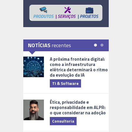
NOTÍCIAS
recentes
A próxima fronteira digital:
como a infraestrutura
elétrica determinará o ritmo
da evolução da IA
TI & Software
Tecnologia
Ética, privacidade e
responsabilidade em ALPR:
o que considerar na adoção
Consultoria
Cidades Di