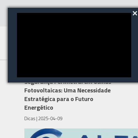
Sensoriamento Óptico na
Segurança Perimetral em Usinas
Fotovoltaicas: Uma Necessidade
Estratégica para o Futuro
Energético
Dicas
| 2025-04-09