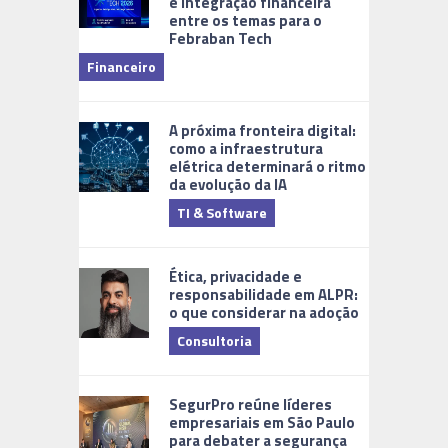
e integração financeira
entre os temas para o
Febraban Tech
videomoni
Financeiro
Monitoram
A próxima fronteira digital:
como a infraestrutura
elétrica determinará o ritmo
da evolução da IA
TI & Software
Tecnologia
Ética, privacidade e
responsabilidade em ALPR:
o que considerar na adoção
Consultoria
Cidades Di
SegurPro reúne líderes
empresariais em São Paulo
para debater a segurança