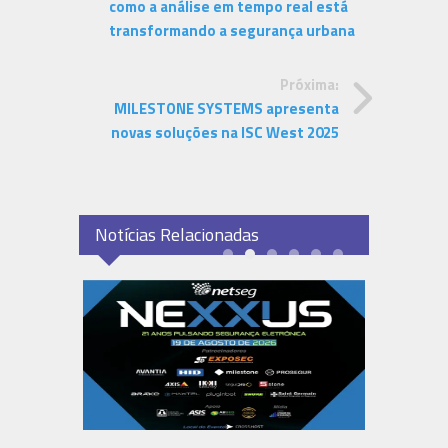
como a análise em tempo real está
transformando a segurança urbana
Próxima:
MILESTONE SYSTEMS apresenta
novas soluções na ISC West 2025
Notícias Relacionadas