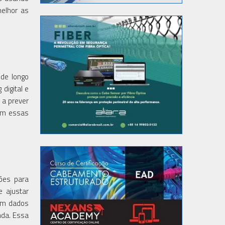
melhor as
de longo
digital e
 a prever
em essas
ões para
e ajustar
em dados
nda. Essa