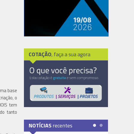
COTAÇÃO
, faça a sua agora
 uma base
riação, o
WHOIS tem
do tanto
NOTÍCIAS
recentes