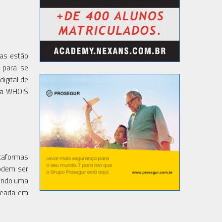
cas estão
s para se
igital de
ta WHOIS
taformas
podem ser
tindo uma
aseada em