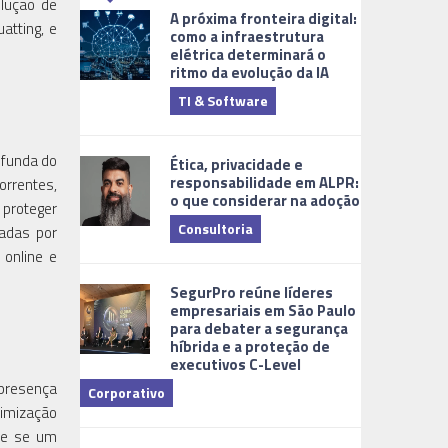
olução de
A próxima fronteira digital:
atting, e
como a infraestrutura
elétrica determinará o
ritmo da evolução da IA
TI & Software
Tecnologia
ofunda do
Ética, privacidade e
responsabilidade em ALPR:
orrentes,
o que considerar na adoção
 proteger
Consultoria
adas por
 online e
Cidades Digi
SegurPro reúne líderes
empresariais em São Paulo
para debater a segurança
híbrida e a proteção de
executivos C-Level
 presença
Corporativo
timização
Dicas
te se um