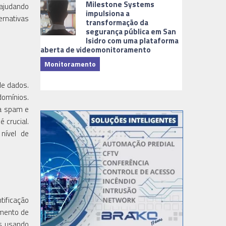
Milestone Systems
 ajudando
impulsiona a
ernativas
transformação da
segurança pública em San
Isidro com uma plataforma
aberta de videomonitoramento
Monitoramento
TI & Softwa
de dados.
domínios.
ra spam e
 crucial.
nível de
tificação
amento de
es usando