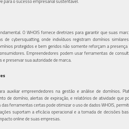
e para o sucesso empresarial sustentável.
undamental. O WHOIS fornece diretrizes para garantir que suas mar
cas de cybersquatting, onde indivíduos registram domínios similare
omínios protegidos e bem geridos não somente reforçam a presença d
onsumidores. Empreendedores podem usar ferramentas de consul
is e preservar sua autoridade de marca.
res
ra auxiliar empreendedores na gestão e análise de domínios. Pla
o de domínio, alertas de expiração, e relatórios de atividade que 
lha das ferramentas certas pode otimizar o uso de dados WHOIS, permi
grações suportam a eficácia operacional e a tomada de decisões b
pacto online de suas empresas.