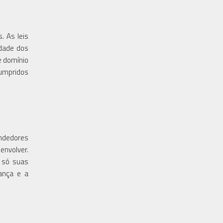
. As leis
idade dos
e domínio
cumpridos
endedores
envolver.
 só suas
ança e a