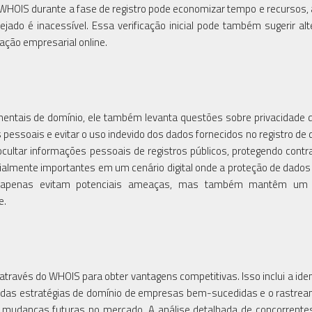
do WHOIS durante a fase de registro pode economizar tempo e recursos,
do é inacessível. Essa verificação inicial pode também sugerir alt
ação empresarial online.
ntais de domínio, ele também levanta questões sobre privacidade 
pessoais e evitar o uso indevido dos dados fornecidos no registro de 
cultar informações pessoais de registros públicos, protegendo cont
lmente importantes em um cenário digital onde a proteção de dados é
o apenas evitam potenciais ameaças, mas também mantêm um 
e.
ravés do WHOIS para obter vantagens competitivas. Isso inclui a iden
 das estratégias de domínio de empresas bem-sucedidas e o rastre
ar mudanças futuras no mercado. A análise detalhada de concorrent