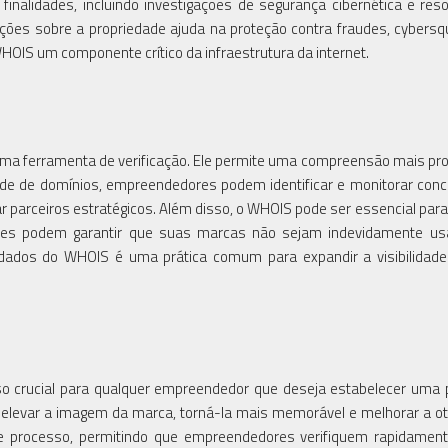
inalidades, incluindo investigações de segurança cibernética e res
ções sobre a propriedade ajuda na proteção contra fraudes, cybersqu
HOIS um componente crítico da infraestrutura da internet.
a ferramenta de verificação. Ele permite uma compreensão mais pr
ade de domínios, empreendedores podem identificar e monitorar conc
parceiros estratégicos. Além disso, o WHOIS pode ser essencial para
res podem garantir que suas marcas não sejam indevidamente us
 dados do WHOIS é uma prática comum para expandir a visibilidade
sso crucial para qualquer empreendedor que deseja estabelecer uma
 elevar a imagem da marca, torná-la mais memorável e melhorar a o
e processo, permitindo que empreendedores verifiquem rapidamen