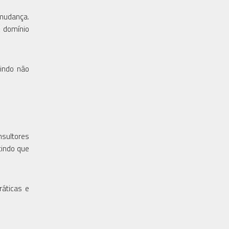
 mudança.
e domínio
tindo não
nsultores
tindo que
ráticas e