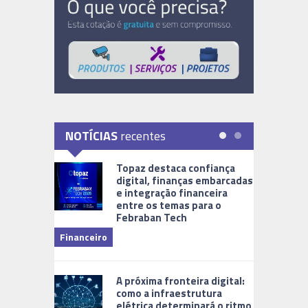
NOTÍCIAS
recentes
Topaz destaca confiança
digital, finanças embarcadas
e integração financeira
entre os temas para o
Febraban Tech
videomoni
Financeiro
Monitoram
A próxima fronteira digital:
como a infraestrutura
elétrica determinará o ritmo