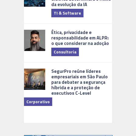
da evolução da IA
TI & Software
Tecnologia
Ética, privacidade e
responsabilidade em ALPR:
o que considerar na adoção
Consultoria
Cidades Di
SegurPro reúne líderes
empresariais em São Paulo
para debater a segurança
híbrida e a proteção de
executivos C-Level
Corporativo