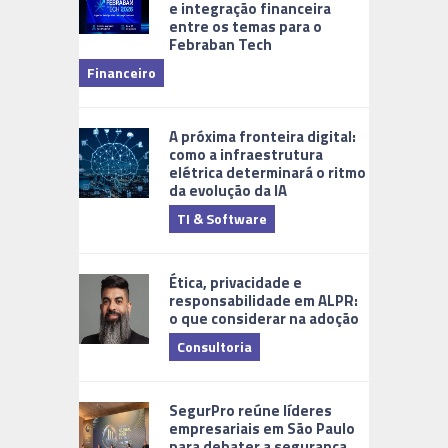
e integração financeira
entre os temas para o
Febraban Tech
videomoni
Financeiro
Monitoram
A próxima fronteira digital:
como a infraestrutura
elétrica determinará o ritmo
da evolução da IA
TI & Software
Tecnologia
Ética, privacidade e
responsabilidade em ALPR:
o que considerar na adoção
Consultoria
Cidades Di
SegurPro reúne líderes
empresariais em São Paulo
para debater a segurança