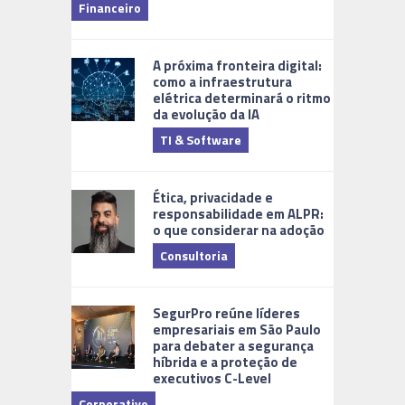
Financeiro
Monitoram
A próxima fronteira digital:
como a infraestrutura
elétrica determinará o ritmo
da evolução da IA
TI & Software
Tecnologia
Ética, privacidade e
responsabilidade em ALPR:
o que considerar na adoção
Consultoria
Cidades Di
SegurPro reúne líderes
empresariais em São Paulo
para debater a segurança
híbrida e a proteção de
executivos C-Level
Corporativo